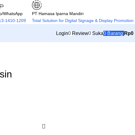
lp/WhatsApp
PT Hamasa Iparna Mandiri
13-1410-1209
Total Solution for Digital Signage & Display Promotion
Login
0
Review
0
Suka
0
Barang
Rp
0
sin