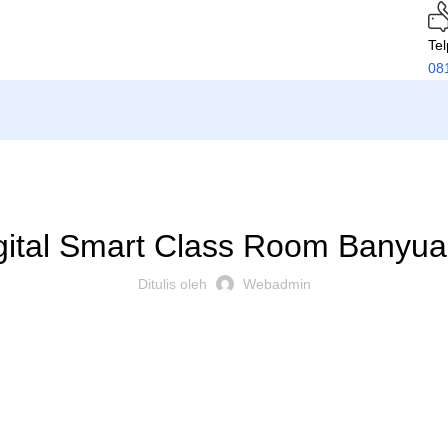
Te
08
PRODUK
gital Smart Class Room Banyua
Ditulis oleh
Webadmin