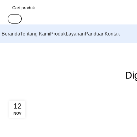
Cari
Beranda
Tentang Kami
Produk
Layanan
Panduan
Kontak
Di
12
NOV