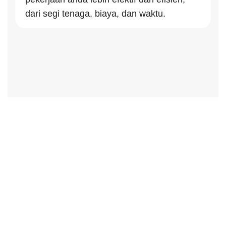
dari segi tenaga, biaya, dan waktu.
Distributor Alat Tulis
Kantor Purwakarta
Dengan memilih alat tulis kantor yang tepat, anda
membangun panggung untuk inovasi tak terduga dan