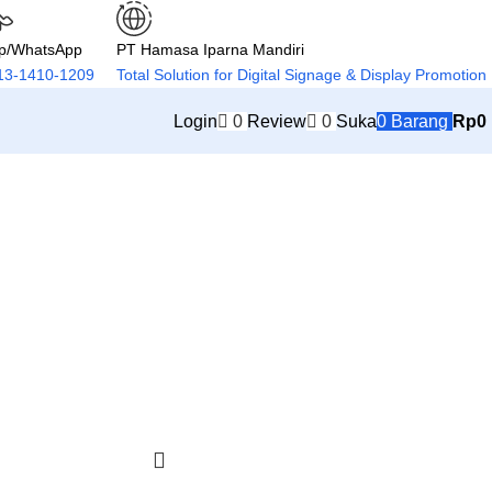
lp/WhatsApp
PT Hamasa Iparna Mandiri
13-1410-1209
Total Solution for Digital Signage & Display Promotion
Login
0
Review
0
Suka
0
Barang
Rp
0