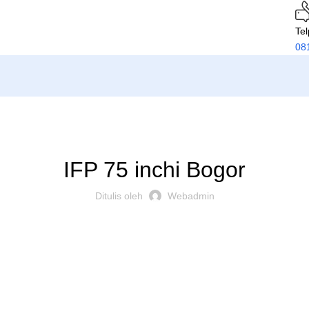
Te
08
PRODUK
IFP 75 inchi Bogor
Ditulis oleh
Webadmin