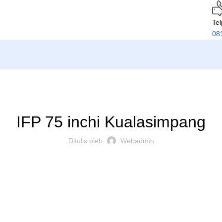
Te
08
PRODUK
IFP 75 inchi Kualasimpang
Ditulis oleh
Webadmin