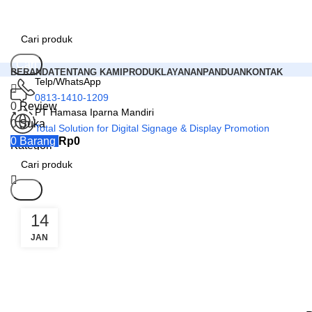
Cari
BERANDA
TENTANG KAMI
PRODUK
LAYANAN
PANDUAN
KONTAK
Telp/WhatsApp
0813-1410-1209
0
Review
PT Hamasa Iparna Mandiri
0
Suka
Total Solution for Digital Signage & Display Promotion
0
Barang
Rp
0
Kategori
Cari
14
JAN