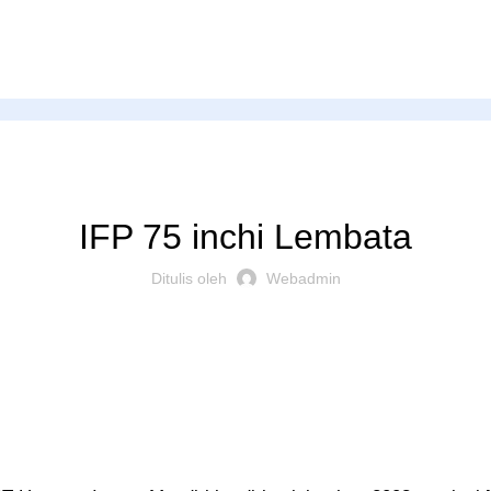
PRODUK
IFP 75 inchi Lembata
Ditulis oleh
Webadmin