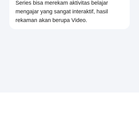
Series bisa merekam aktivitas belajar
mengajar yang sangat interaktif, hasil
rekaman akan berupa Video.
Jual
IFP 75 inchi Tigi
- ICE
Board E2 Series Unique