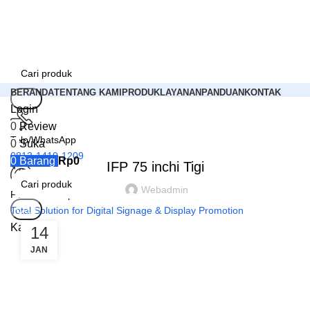
BERANDA
TENTANG KAMI
PRODUK
LAYANAN
PANDUAN
KONTAK
Cari
Login
0
Review
PRODUK
Telp/WhatsApp
0
Suka
0813-1410-1209
0
Barang
Rp
0
IFP 75 inchi Tigi
Webadmin
PT Hamasa Iparna Mandiri
Cari
Total Solution for Digital Signage & Display Promotion
Kategori
14
JAN
Login