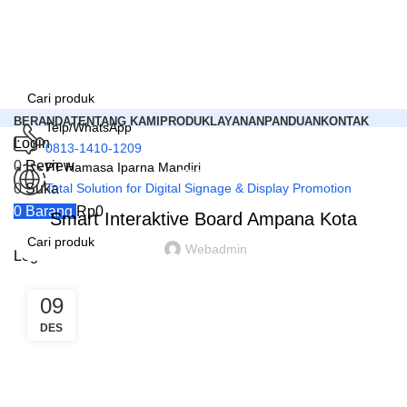
BERANDA
TENTANG KAMI
PRODUK
LAYANAN
PANDUAN
KONTAK
Telp/WhatsApp
Login
0813-1410-1209
0
Review
PT Hamasa Iparna Mandiri
PRODUK
0
Suka
Total Solution for Digital Signage & Display Promotion
Kategori
0
Barang
Rp
0
Smart Interaktive Board Ampana Kota
Webadmin
Login
09
DES