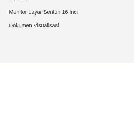
Monitor Layar Sentuh 16 Inci
Dokumen Visualisasi
Jual
Smart Interaktive
Board Ampana Kota
-
Digital Teaching Station
Digital Teaching Station adalah perangkat all-in-1 yang