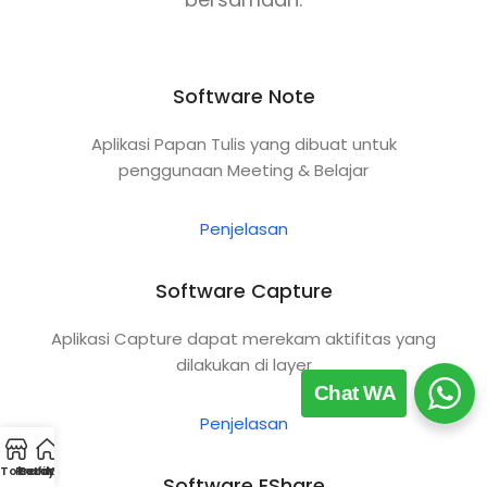
Software Note
Aplikasi Papan Tulis yang dibuat untuk
penggunaan Meeting & Belajar
Penjelasan
Software Capture
Aplikasi Capture dapat merekam aktifitas yang
dilakukan di layer
Chat WA
Penjelasan
Toko
Profil
Beranda
Layanan
Kontak
Software EShare